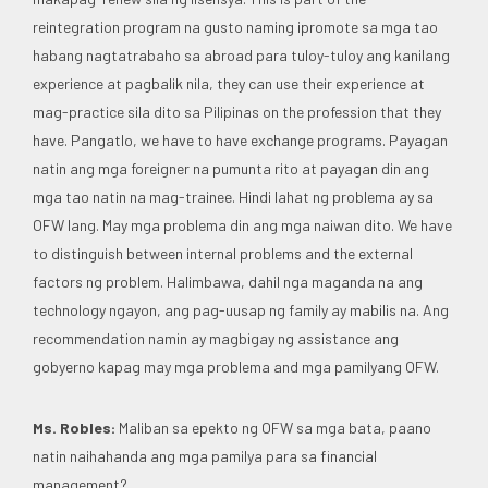
reintegration program na gusto naming ipromote sa mga tao
habang nagtatrabaho sa abroad para tuloy-tuloy ang kanilang
experience at pagbalik nila, they can use their experience at
mag-practice sila dito sa Pilipinas on the profession that they
have. Pangatlo, we have to have exchange programs. Payagan
natin ang mga foreigner na pumunta rito at payagan din ang
mga tao natin na mag-trainee. Hindi lahat ng problema ay sa
OFW lang. May mga problema din ang mga naiwan dito. We have
to distinguish between internal problems and the external
factors ng problem. Halimbawa, dahil nga maganda na ang
technology ngayon, ang pag-uusap ng family ay mabilis na. Ang
recommendation namin ay magbigay ng assistance ang
gobyerno kapag may mga problema and mga pamilyang OFW.
Ms. Robles:
Maliban sa epekto ng OFW sa mga bata, paano
natin naihahanda ang mga pamilya para sa financial
management?