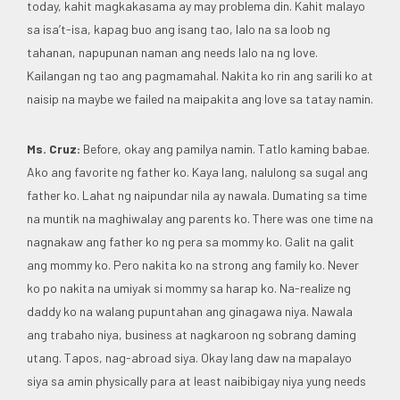
today, kahit magkakasama ay may problema din. Kahit malayo
sa isa’t-isa, kapag buo ang isang tao, lalo na sa loob ng
tahanan, napupunan naman ang needs lalo na ng love.
Kailangan ng tao ang pagmamahal. Nakita ko rin ang sarili ko at
naisip na maybe we failed na maipakita ang love sa tatay namin.
Ms. Cruz:
Before, okay ang pamilya namin. Tatlo kaming babae.
Ako ang favorite ng father ko. Kaya lang, nalulong sa sugal ang
father ko. Lahat ng naipundar nila ay nawala. Dumating sa time
na muntik na maghiwalay ang parents ko. There was one time na
nagnakaw ang father ko ng pera sa mommy ko. Galit na galit
ang mommy ko. Pero nakita ko na strong ang family ko. Never
ko po nakita na umiyak si mommy sa harap ko. Na-realize ng
daddy ko na walang pupuntahan ang ginagawa niya. Nawala
ang trabaho niya, business at nagkaroon ng sobrang daming
utang. Tapos, nag-abroad siya. Okay lang daw na mapalayo
siya sa amin physically para at least naibibigay niya yung needs