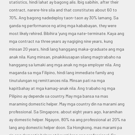
statistics, hindi lahat ay bagong alis. Ibig sabihin, after their
contract, narere-hire sila and that constitutes about 60 to
70%. Ang bagong nadedeploy taon-taon ay 30% lamang. Sa
ganda ng performance ng ating mga kababayan, they were
most likely rehired. Bibihira ‘yung mga nate-terminate. Kaya ang
mga contract na three years ay nagiging nine years, kung
minsan 20 years, hindi lang hanggang maka-graduate ang mga
anak nila. Kung minsan, pinakikiusapan silang magtrabaho na
hanggang sa lumaki ang mga anak ng mga employer nila. Ang
maganda sa mga Filipino, hindi lang immediate family ang
tinutulungan ng remittances nila. Minsan pati na mga
kapitbahay at mga kamag-anak nila. Ang trabaho ng mga
Pilipino ay depende sa country. May mga bansa na mas
maraming domestic helper. May mga country din na marami ang
professional. Sa Singapore, about eight years ago, karamihan
ay domestic helper. Ngayon, 80% na ang professional at 20% na
lang ang domestic helper doon. Sa Hongkong, mas marami pa