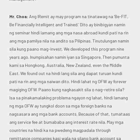
Mr. Choa:
Ang IRemit ay may program na tinatawag na ‘Be-FIT,
Be Financially Intelligent and Trained.’ Dito ay binibigyan namin
ng seminar hindi lamang ang mga nasa abroad kundi pati na rin
ang mga pamilya nila na andito sa Pilipinas. Tinutulungan namin
sila kung paano mag-invest. We developed this program nine
years ago. Inumpisahan namin iyan sa Singapore. Then pumunta
kami sa Hongkong, Australia, New Zealand, even the Middle
East. We found out na hindi lang sila ang dapat turuan kundi
pati na rin ang mga naiwan dito. Hindi lahat ng OFW ay forever
magiging OFW. Paano kung nagkasakit sila o nag-retire sila?
Isa sa pinakamalaking problema ngayon ng lahat, hindi lamang
ng mga OFW ay tungkol doon sa mga foreign banks na
nagsasara ang mga bank accounts. Because of that, tumataas
ang service fee at bumababa ang interest rate nila. May mga
countries na hindi ka na pwedeng magpadala through
remittance companies kasi wala na silang bank account sa