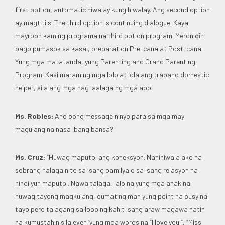
first option, automatic hiwalay kung hiwalay. Ang second option
ay magtitiis. The third option is continuing dialogue. Kaya
mayroon kaming programa na third option program. Meron din
bago pumasok sa kasal, preparation Pre-cana at Post-cana.
Yung mga matatanda, yung Parenting and Grand Parenting
Program. Kasi maraming mga lolo at lola ang trabaho domestic
helper, sila ang mga nag-aalaga ng mga apo.
Ms. Robles:
Ano pong message ninyo para sa mga may
magulang na nasa ibang bansa?
Ms. Cruz:
“Huwag maputol ang koneksyon. Naniniwala ako na
sobrang halaga nito sa isang pamilya o sa isang relasyon na
hindi yun maputol. Nawa talaga, lalo na yung mga anak na
huwag tayong magkulang, dumating man yung point na busy na
tayo pero talagang sa loob ng kahit isang araw magawa natin
na kumustahin sila even ‘yung mga words na “I love you!”, “Miss