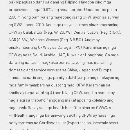
pakikipagusap dahil sa dami ng Filipino. Mayroon ding mga
propesyonal, mga 10.6% ang nasa abroad. Umaabot na po sa
2.56 milyong pamilya ang mayroong isang OFW, ayon sa survey
ng SWS noong 2010. Ang mga rehiyon na may pinakamaraming
OFW ay Calabarzon (Reg. 4A 20.7%), Central Luzon, (Reg. 3 13%),
NCR (9.5%), Western Visayas (Reg. 6 9.5%). Ang may
pinakamaunting OFW ay sa Caraga (1.7%). Karamihan ng mga
OFW ay nasa Saudi Arabia, UAE, Kuwait at HongKong. Sa mga
darating na taon, magkakaroon na tayo ng mas maraming
domestic and service workers sa China, Japan and Europe.
Ihanda po natin ang mga pamilya dahil ‘yun po ang direksyon ng
mga family members na gustong mag-OFW. Karamihan sa
kanila ay tumatagal ng 3 taon bilang OFW, ang iba naman ay
naglalagi sa trabaho hanggang makatapos ng kolehiyo ang
mga anak. Batay sa mga health benefit claims sa OWWA at
PhilHealth, ang mga karaniwang sakit ng OFWs ay nasa mga
body systems na Cardiovascular (hypertension, ischemic heart