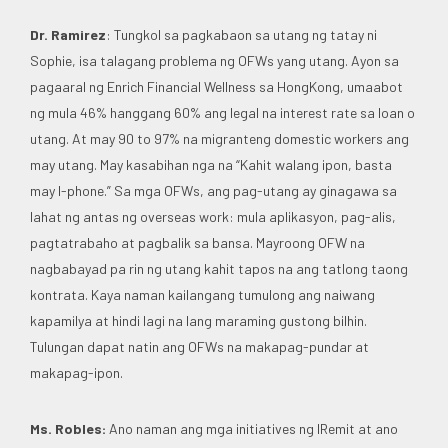
Dr. Ramirez
: Tungkol sa pagkabaon sa utang ng tatay ni
Sophie, isa talagang problema ng OFWs yang utang. Ayon sa
pagaaral ng Enrich Financial Wellness sa HongKong, umaabot
ng mula 46% hanggang 60% ang legal na interest rate sa loan o
utang. At may 90 to 97% na migranteng domestic workers ang
may utang. May kasabihan nga na “Kahit walang ipon, basta
may I-phone.” Sa mga OFWs, ang pag-utang ay ginagawa sa
lahat ng antas ng overseas work: mula aplikasyon, pag-alis,
pagtatrabaho at pagbalik sa bansa. Mayroong OFW na
nagbabayad pa rin ng utang kahit tapos na ang tatlong taong
kontrata. Kaya naman kailangang tumulong ang naiwang
kapamilya at hindi lagi na lang maraming gustong bilhin.
Tulungan dapat natin ang OFWs na makapag-pundar at
makapag-ipon.
Ms. Robles:
Ano naman ang mga initiatives ng IRemit at ano