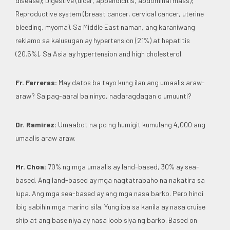
disease); Digestive (ulcer, appendicitis, abdominal mass);
Reproductive system (breast cancer, cervical cancer, uterine
bleeding, myoma). Sa Middle East naman, ang karaniwang
reklamo sa kalusugan ay hypertension (21%) at hepatitis
(20.5%), Sa Asia ay hypertension and high cholesterol.
Fr. Ferreras:
May datos ba tayo kung ilan ang umaalis araw-
araw? Sa pag-aaral ba ninyo, nadaragdagan o umuunti?
Dr. Ramirez:
Umaabot na po ng humigit kumulang 4,000 ang
umaalis araw araw.
Mr. Choa:
70% ng mga umaalis ay land-based, 30% ay sea-
based. Ang land-based ay mga nagtatrabaho na nakatira sa
lupa. Ang mga sea-based ay ang mga nasa barko. Pero hindi
ibig sabihin mga marino sila. Yung iba sa kanila ay nasa cruise
ship at ang base niya ay nasa loob siya ng barko. Based on