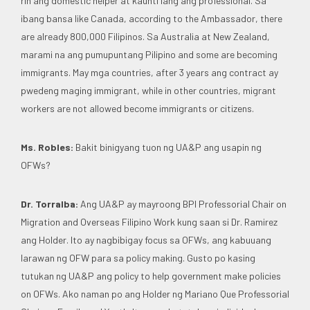
rin ang domestic helper at kaunti lang ang professional. Sa
ibang bansa like Canada, according to the Ambassador, there
are already 800,000 Filipinos. Sa Australia at New Zealand,
marami na ang pumupuntang Pilipino and some are becoming
immigrants. May mga countries, after 3 years ang contract ay
pwedeng maging immigrant, while in other countries, migrant
workers are not allowed become immigrants or citizens.
Ms. Robles:
Bakit binigyang tuon ng UA&P ang usapin ng
OFWs?
Dr. Torralba:
Ang UA&P ay mayroong BPI Professorial Chair on
Migration and Overseas Filipino Work kung saan si Dr. Ramirez
ang Holder. Ito ay nagbibigay focus sa OFWs, ang kabuuang
larawan ng OFW para sa policy making. Gusto po kasing
tutukan ng UA&P ang policy to help government make policies
on OFWs. Ako naman po ang Holder ng Mariano Que Professorial