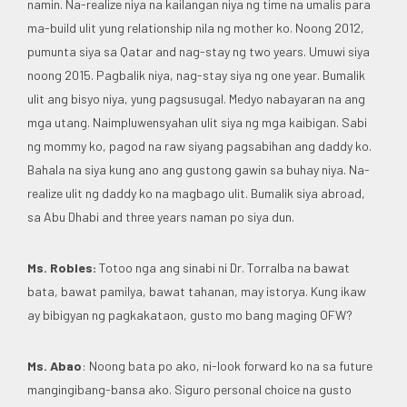
namin. Na-realize niya na kailangan niya ng time na umalis para
ma-build ulit yung relationship nila ng mother ko. Noong 2012,
pumunta siya sa Qatar and nag-stay ng two years. Umuwi siya
noong 2015. Pagbalik niya, nag-stay siya ng one year. Bumalik
ulit ang bisyo niya, yung pagsusugal. Medyo nabayaran na ang
mga utang. Naimpluwensyahan ulit siya ng mga kaibigan. Sabi
ng mommy ko, pagod na raw siyang pagsabihan ang daddy ko.
Bahala na siya kung ano ang gustong gawin sa buhay niya. Na-
realize ulit ng daddy ko na magbago ulit. Bumalik siya abroad,
sa Abu Dhabi and three years naman po siya dun.
Ms. Robles:
Totoo nga ang sinabi ni Dr. Torralba na bawat
bata, bawat pamilya, bawat tahanan, may istorya. Kung ikaw
ay bibigyan ng pagkakataon, gusto mo bang maging OFW?
Ms. Abao
: Noong bata po ako, ni-look forward ko na sa future
mangingibang-bansa ako. Siguro personal choice na gusto