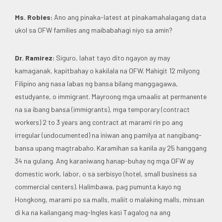
Ms. Robles:
Ano ang pinaka-latest at pinakamahalagang data
ukol sa OFW families ang maibabahagi niyo sa amin?
Dr. Ramirez:
Siguro, lahat tayo dito ngayon ay may
kamaganak, kapitbahay o kakilala na OFW. Mahigit 12 milyong
Filipino ang nasa labas ng bansa bilang manggagawa,
estudyante, o immigrant. Mayroong mga umaalis at permanente
na sa ibang bansa (immigrants), mga temporary (contract
workers) 2 to 3 years ang contract at marami rin po ang
irregular (undocumented) na iniwan ang pamilya at nangibang-
bansa upang magtrabaho. Karamihan sa kanila ay 25 hanggang
34 na gulang. Ang karaniwang hanap-buhay ng mga OFW ay
domestic work, labor, o sa serbisyo (hotel, small business sa
commercial centers). Halimbawa, pag pumunta kayo ng
Hongkong, marami po sa malls, maliit o malaking malls, minsan
di ka na kailangang mag-Ingles kasi Tagalog na ang