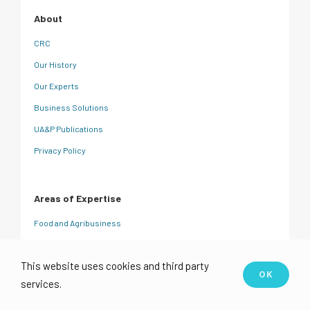
About
CRC
Our History
Our Experts
Business Solutions
UA&P Publications
Privacy Policy
Areas of Expertise
Food and Agribusiness
Energy
This website uses cookies and third party
Infrastructure and Industry
OK
services.
Transportation and Logistics
Digital Sector