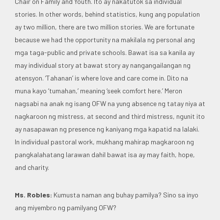
Chair on Family and Youth. Ito ay nakatutok sa individual
stories. In other words, behind statistics, kung ang population
ay two million, there are two million stories. We are fortunate
because we had the opportunity na makilala ng personal ang
mga taga-public and private schools. Bawat isa sa kanila ay
may individual story at bawat story ay nangangailangan ng
atensyon. ‘Tahanan’ is where love and care come in. Dito na
muna kayo ‘tumahan,’ meaning ‘seek comfort here.’ Meron
nagsabi na anak ng isang OFW na yung absence ng tatay niya at
nagkaroon ng mistress, at second and third mistress, ngunit ito
ay nasapawan ng presence ng kaniyang mga kapatid na lalaki.
In individual pastoral work, mukhang mahirap magkaroon ng
pangkalahatang larawan dahil bawat isa ay may faith, hope,
and charity.
Ms. Robles:
Kumusta naman ang buhay pamilya? Sino sa inyo
ang miyembro ng pamilyang OFW?