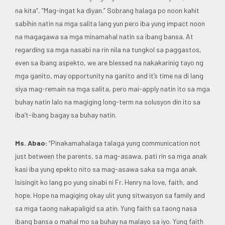
na kita”, “Mag-ingat ka diyan.” Sobrang halaga po noon kahit
sabihin natin na mga salita lang yun pero iba yung impact noon
na magagawa sa mga minamahal natin sa ibang bansa. At
regarding sa mga nasabi na rin nila na tungkol sa paggastos,
even sa ibang aspekto, we are blessed na nakakarinig tayo ng
mga ganito, may opportunity na ganito and it’s time na di lang
siya mag-remain na mga salita, pero mai-apply natin ito sa mga
buhay natin lalo na magiging long-term na solusyon din ito sa
iba’t-ibang bagay sa buhay natin.
Ms. Abao:
“Pinakamahalaga talaga yung communication not
just between the parents, sa mag-asawa, pati rin sa mga anak
kasi iba yung epekto nito sa mag-asawa saka sa mga anak.
Isisingit ko lang po yung sinabi ni Fr. Henry na love, faith, and
hope. Hope na magiging okay ulit yung sitwasyon sa family and
sa mga taong nakapaligid sa atin. Yung faith sa taong nasa
ibang bansa o mahal mo sa buhay na malayo sa iyo. Yung faith