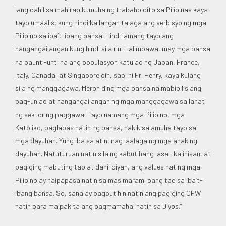
lang dahil sa mahirap kumuha ng trabaho dito sa Pilipinas kaya
tayo umaalis, kung hindi kailangan talaga ang serbisyo ng mga
Pilipino sa iba’t-ibang bansa. Hindi lamang tayo ang
nangangailangan kung hindi sila rin. Halimbawa, may mga bansa
na paunti-unti na ang populasyon katulad ng Japan, France,
Italy, Canada, at Singapore din, sabi ni Fr. Henry, kaya kulang
sila ng manggagawa. Meron ding mga bansa na mabibilis ang
pag-unlad at nangangailangan ng mga manggagawa sa lahat
ng sektor ng paggawa. Tayo namang mga Pilipino, mga
Katoliko, paglabas natin ng bansa, nakikisalamuha tayo sa
mga dayuhan. Yung iba sa atin, nag-aalaga ng mga anak ng
dayuhan. Natuturuan natin sila ng kabutihang-asal, kalinisan, at
pagiging mabuting tao at dahil diyan, ang values nating mga
Pilipino ay naipapasa natin sa mas marami pang tao sa iba’t-
ibang bansa. So, sana ay pagbutihin natin ang pagiging OFW
natin para maipakita ang pagmamahal natin sa Diyos.”