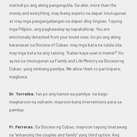
matindi po ang aking pangungulila. Sa akin, more than the
money and everything, may ibang aspeto na dapat tinutugunan
at may mga pangangailangan na dapat ding tingnan. Tayong
mga Pilipino, ang pagkawalay ay napakahirap. You are
emotionally detached from your loved ones. Ito po ang aking
karanasan sa Diocese of Cubao, may mga bata na tulala sila,
may mga bata na ang tanong, “Kailan kaya uuwi si mama?” Ito
ay isa sa tinutugunan sa Family and Life Ministry sa Diocese ng
Cubao, yung simbang pamilya. We allow them to participate,
magbasa.
Dr. Torralba:
Yan po ang hamon sa pamilya: na bago
magkaroon ng suliranin, mayroon bang interventions para sa
pamilya.
Fr. Ferreras:
Sa Diocese ng Cubao, mayroon tayong tinatawag
na “enhancing the couples and family” yung third option. Ang