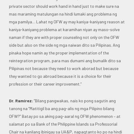
private sector should work hand in hand just to make sure na
mas maraming matulungan na hindi lumaki ang problema ng
mga pamilya… Lahat ng OFW ay may kaniya-kaniyang reason at
kaniya-kaniyang problema at karamihan niyan ay maso-solve
naman if they are with proper counseling not only on the OFW
side but also on the side ng mga naiwan dito sa Pilipinas. Ang
pinaka hope namin ay the proper implementation of the
reintegration program, para mas dumami ang bumalik dito sa
Pilipinas not because they need to work aborad but because
they wanted to go abroad because it is a choice for their
profession or their career improvement.”
Dr. Ramirez:
“Bilang pangwakas, nais ko pong sagutin ang
tanong na “Matitigil ba ang pag-alis ng mga Pilipino bilang
OFW?” Batay po sa aking pag-aaral ng OFW phenomenon – at
salamat po sa Bank of the Philippine Islands sa Professorial
Chair na kanilang ibinigay sa UA&P, napagtanto ko po na hindi