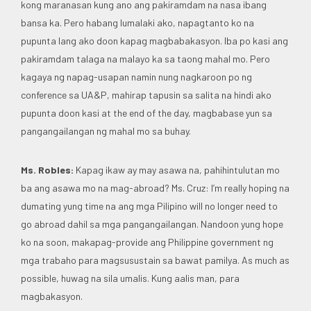
kong maranasan kung ano ang pakiramdam na nasa ibang
bansa ka. Pero habang lumalaki ako, napagtanto ko na
pupunta lang ako doon kapag magbabakasyon. Iba po kasi ang
pakiramdam talaga na malayo ka sa taong mahal mo. Pero
kagaya ng napag-usapan namin nung nagkaroon po ng
conference sa UA&P, mahirap tapusin sa salita na hindi ako
pupunta doon kasi at the end of the day, magbabase yun sa
pangangailangan ng mahal mo sa buhay.
Ms. Robles:
Kapag ikaw ay may asawa na, pahihintulutan mo
ba ang asawa mo na mag-abroad? Ms. Cruz: I’m really hoping na
dumating yung time na ang mga Pilipino will no longer need to
go abroad dahil sa mga pangangailangan. Nandoon yung hope
ko na soon, makapag-provide ang Philippine government ng
mga trabaho para magsusustain sa bawat pamilya. As much as
possible, huwag na sila umalis. Kung aalis man, para
magbakasyon.