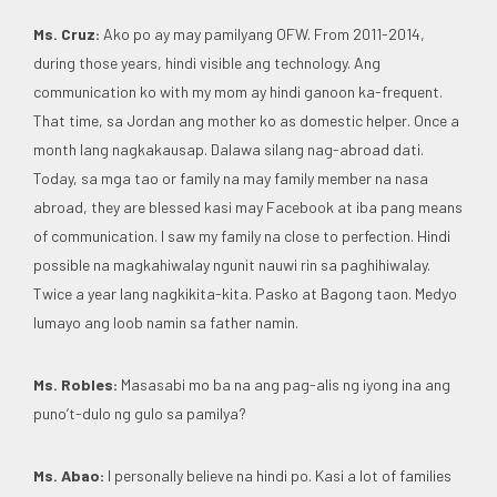
Ms. Cruz:
Ako po ay may pamilyang OFW. From 2011-2014,
during those years, hindi visible ang technology. Ang
communication ko with my mom ay hindi ganoon ka-frequent.
That time, sa Jordan ang mother ko as domestic helper. Once a
month lang nagkakausap. Dalawa silang nag-abroad dati.
Today, sa mga tao or family na may family member na nasa
abroad, they are blessed kasi may Facebook at iba pang means
of communication. I saw my family na close to perfection. Hindi
possible na magkahiwalay ngunit nauwi rin sa paghihiwalay.
Twice a year lang nagkikita-kita. Pasko at Bagong taon. Medyo
lumayo ang loob namin sa father namin.
Ms. Robles:
Masasabi mo ba na ang pag-alis ng iyong ina ang
puno’t-dulo ng gulo sa pamilya?
Ms. Abao:
I personally believe na hindi po. Kasi a lot of families