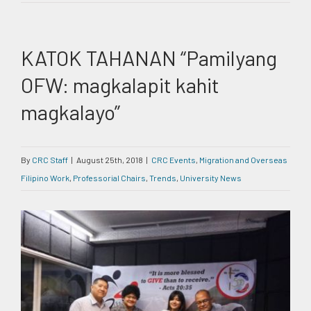
KATOK TAHANAN “Pamilyang
OFW: magkalapit kahit
magkalayo”
By
CRC Staff
|
August 25th, 2018
|
CRC Events
,
Migration and Overseas
Filipino Work
,
Professorial Chairs
,
Trends
,
University News