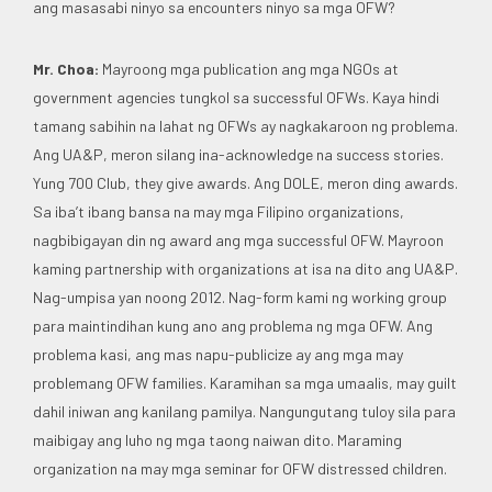
ang masasabi ninyo sa encounters ninyo sa mga OFW?
Mr. Choa:
Mayroong mga publication ang mga NGOs at
government agencies tungkol sa successful OFWs. Kaya hindi
tamang sabihin na lahat ng OFWs ay nagkakaroon ng problema.
Ang UA&P, meron silang ina-acknowledge na success stories.
Yung 700 Club, they give awards. Ang DOLE, meron ding awards.
Sa iba’t ibang bansa na may mga Filipino organizations,
nagbibigayan din ng award ang mga successful OFW. Mayroon
kaming partnership with organizations at isa na dito ang UA&P.
Nag-umpisa yan noong 2012. Nag-form kami ng working group
para maintindihan kung ano ang problema ng mga OFW. Ang
problema kasi, ang mas napu-publicize ay ang mga may
problemang OFW families. Karamihan sa mga umaalis, may guilt
dahil iniwan ang kanilang pamilya. Nangungutang tuloy sila para
maibigay ang luho ng mga taong naiwan dito. Maraming
organization na may mga seminar for OFW distressed children.