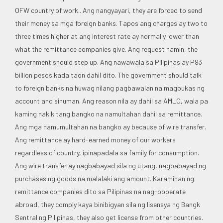
OFW country of work.. Ang nangyayari, they are forced to send
their money sa mga foreign banks. Tapos ang charges ay two to
three times higher at ang interest rate ay normally lower than
what the remittance companies give. Ang request namin, the
government should step up. Ang nawawala sa Pilipinas ay P93
billion pesos kada taon dahil dito. The government should talk
to foreign banks na huwag nilang pagbawalan na magbukas ng
account and sinuman. Ang reason nila ay dahil sa AMLC, wala pa
kaming nakikitang bangko na namultahan dahil sa remittance.
Ang mga namumultahan na bangko ay because of wire transfer.
Ang remittance ay hard-earned money of our workers
regardless of country, ipinapadala sa family for consumption.
Ang wire transfer ay nagbabayad sila ng utang, nagbabayad ng
purchases ng goods na malalaki ang amount. Karamihan ng
remittance companies dito sa Pilipinas na nag-ooperate
abroad, they comply kaya binibigyan sila ng lisensya ng Bangk
Sentral ng Pilipinas, they also get license from other countries.