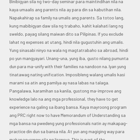
Binibigyan sila ng two-day seminar para maintindihan nila na
kaya umaalis ang parents nila ay para din sa kabutihan nila.
Napakahirap sa family na umalis ang parents. Sa totoo lang,
kung mabibigyan daw sila ng trabaho, kahit kalahati lang ng
sweldo, payag silang maiwan dito sa Pilipinas. If you exclude
lahat ng expenses at utang, hindi nila gugustuhin ang umalis.
Yung sinasabi ninyo na wala ng magtatrabaho sa abroad, hindi
po yun mangyayari. Unang-una, yung iba, gusto nilang pumunta
dun para ma-unify with their families na nandoon na. Iyan yung
tinatawag nating unification. Imposibleng walang umalis kasi
marami sa atin ang pamilya ay nasa labas na talaga.
Pangalawa, karamihan sa kanila, gustong ma-improve ang
knowledge lalo na ang mga professional, they have to get
experience na galing sa ibang bansa. Kaya mayroong program
ang PRC right now to have Memorandum of Understanding sa
mga bansa na pwedeng yung professionals natin ay makapag-
practice din dun sa bansa nila. At yun ang magiging way para
makapag-renew sila ng lisensya. This is part of the