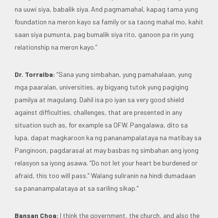
na uuwi siya, babalik siya. And pagmamahal, kapag tama yung
foundation na meron kayo sa family or sa taong mahal mo, kahit
saan siya pumunta, pag bumalik siya rito, ganoon pa rin yung
relationship na meron kayo.”
Dr. Torralba:
“Sana yung simbahan, yung pamahalaan, yung
mga paaralan, universities, ay bigyang tutok yung pagiging
pamilya at magulang. Dahil isa po iyan sa very good shield
against difficulties, challenges, that are presented in any
situation such as, for example sa OFW. Pangalawa, dito sa
lupa, dapat magkaroon ka ng pananampalataya na matibay sa
Panginoon, pagdarasal at may basbas ng simbahan ang iyong
relasyon sa iyong asawa. “Do not let your heart be burdened or
afraid, this too will pass.” Walang suliranin na hindi dumadaan
sa pananampalataya at sa sariling sikap.”
Bansan Choa:
I think the government, the church, and also the