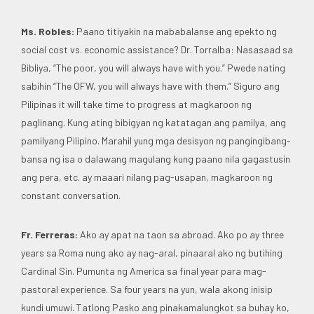
Ms. Robles:
Paano titiyakin na mababalanse ang epekto ng
social cost vs. economic assistance? Dr. Torralba: Nasasaad sa
Bibliya, “The poor, you will always have with you.” Pwede nating
sabihin “The OFW, you will always have with them.” Siguro ang
Pilipinas it will take time to progress at magkaroon ng
paglinang. Kung ating bibigyan ng katatagan ang pamilya, ang
pamilyang Pilipino. Marahil yung mga desisyon ng pangingibang-
bansa ng isa o dalawang magulang kung paano nila gagastusin
ang pera, etc. ay maaari nilang pag-usapan, magkaroon ng
constant conversation.
Fr. Ferreras:
Ako ay apat na taon sa abroad. Ako po ay three
years sa Roma nung ako ay nag-aral, pinaaral ako ng butihing
Cardinal Sin. Pumunta ng America sa final year para mag-
pastoral experience. Sa four years na yun, wala akong inisip
kundi umuwi. Tatlong Pasko ang pinakamalungkot sa buhay ko,